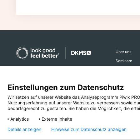
Über uns
Seminare
Aktiv werden
Spendenkonto
Ehrenamtsber
Einstellungen zum Datenschutz
DKMS Donor Center gGmbH
Aktuelles
IBAN
DE16 6407 0085 0013 2308 04
Wir setzen auf unserer Website das Analyseprogramm Piwik PRO An
Presse
Nutzungserfahrung auf unserer Website zu verbessern sowie durch
BIC DEUTDESS640
bedarfsgerecht zu gestalten. Sie haben die Möglichkeit, die ertei
Deutsche Bank AG Reutlingen
Analytics
Externe Inhalte
Details anzeigen
Hinweise zum Datenschutz anzeigen
IMPRESSUM
COMPLIANCE
DATENSCHUTZ
BARRIEREFR