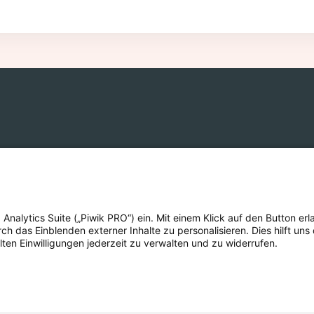
eich
alytics Suite („Piwik PRO“) ein. Mit einem Klick auf den Button erla
 das Einblenden externer Inhalte zu personalisieren. Dies hilft uns 
lten Einwilligungen jederzeit zu verwalten und zu widerrufen.
EIHEIT
EINSTELLUNGEN ZUM DATENSCHUTZ