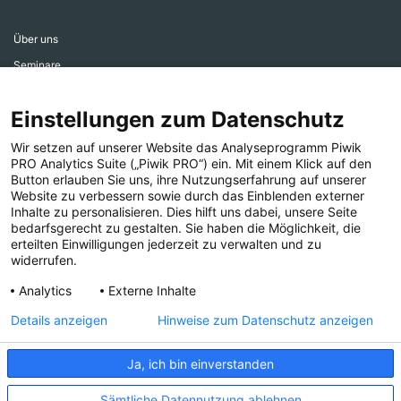
Über uns
Seminare
Aktiv werden
Einstellungen zum Datenschutz
Ehrenamtsbereich
Aktuelles
Wir setzen auf unserer Website das Analyseprogramm Piwik
PRO Analytics Suite („Piwik PRO“) ein. Mit einem Klick auf den
Presse
Button erlauben Sie uns, ihre Nutzungserfahrung auf unserer
Website zu verbessern sowie durch das Einblenden externer
Inhalte zu personalisieren. Dies hilft uns dabei, unsere Seite
bedarfsgerecht zu gestalten. Sie haben die Möglichkeit, die
erteilten Einwilligungen jederzeit zu verwalten und zu
widerrufen.
Folgen Sie uns!
Analytics
Externe Inhalte
Details anzeigen
Hinweise zum Datenschutz anzeigen
Ja, ich bin einverstanden
IMPRESSUM
COMPLIANCE
DATENSCHUTZ
Sämtliche Datennutzung ablehnen