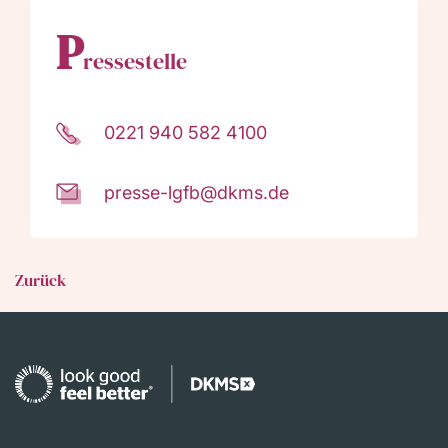
P
ressestelle
0221 940 582 4100
presse-lgfb@dkms.de
Zurück