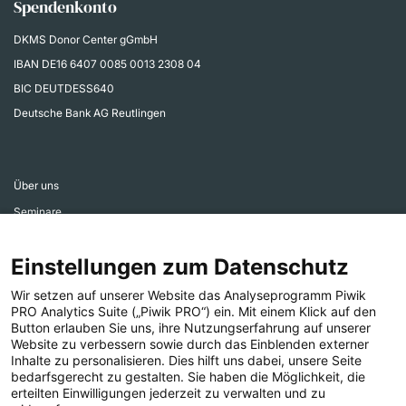
Spendenkonto
DKMS Donor Center gGmbH
IBAN
DE16 6407 0085 0013 2308 04
BIC DEUTDESS640
Deutsche Bank AG Reutlingen
Über uns
Seminare
Aktiv werden
Einstellungen zum Datenschutz
Ehrenamtsbereich
Aktuelles
Wir setzen auf unserer Website das Analyseprogramm Piwik
PRO Analytics Suite („Piwik PRO“) ein. Mit einem Klick auf den
Presse
Button erlauben Sie uns, ihre Nutzungserfahrung auf unserer
Website zu verbessern sowie durch das Einblenden externer
Inhalte zu personalisieren. Dies hilft uns dabei, unsere Seite
bedarfsgerecht zu gestalten. Sie haben die Möglichkeit, die
erteilten Einwilligungen jederzeit zu verwalten und zu