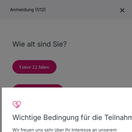
Anmeldung (1/12)
Spenden
Wie alt sind Sie?
Unter 22 Jahre
Spendenkonto
22 Jahre und älter
DKMS Donor Center gGmbH
IBAN
DE16 6407 0085 0013 2308 04
BIC DEUTDESS640
Wichtige Bedingung für die Teilnah
Deutsche Bank AG Reutlingen
Wir freuen uns sehr über Ihr Interesse an unserem