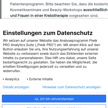
Patientenprogramm. Bitte beachten Sie, dass die kostenl
Kosmetikseminare und Beauty-Workshops
ausschließlic
Über uns
und Frauen in einer Krebstherapie
vorgesehen sind.
Seminare
Aktiv werden
Einstellungen zum Datenschutz
Ehrenamtsbereich
Anmeldung abbrechen
Anmeldung fortsetzen
Aktuelles
Wir setzen auf unserer Website das Analyseprogramm Piwik
PRO Analytics Suite („Piwik PRO“) ein. Mit einem Klick auf den
Presse
Button erlauben Sie uns, ihre Nutzungserfahrung auf unserer
Website zu verbessern sowie durch das Einblenden externer
Inhalte zu personalisieren. Dies hilft uns dabei, unsere Seite
bedarfsgerecht zu gestalten. Sie haben die Möglichkeit, die
erteilten Einwilligungen jederzeit zu verwalten und zu
widerrufen.
Folgen Sie uns!
Analytics
Externe Inhalte
Details anzeigen
Hinweise zum Datenschutz anzeigen
Ja, ich bin einverstanden
IMPRESSUM
COMPLIANCE
DATENSCHUTZ