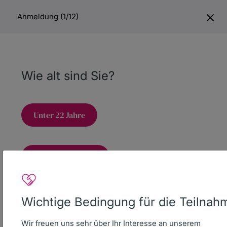
Anmeldung (1/12)
Spenden
Wie alt sind Sie?
Unter 22 Jahre
Spendenkonto
22 Jahre und älter
DKMS Donor Center gGmbH
IBAN
DE16 6407 0085 0013 2308 04
BIC DEUTDESS640
Wichtige Bedingung für die Teilnah
Deutsche Bank AG Reutlingen
Wir freuen uns sehr über Ihr Interesse an unserem