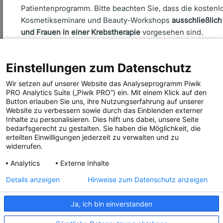
Patientenprogramm. Bitte beachten Sie, dass die kostenl
Kosmetikseminare und Beauty-Workshops
ausschließlic
Über uns
und Frauen in einer Krebstherapie
vorgesehen sind.
Seminare
Aktiv werden
Einstellungen zum Datenschutz
Ehrenamtsbereich
Anmeldung abbrechen
Anmeldung fortsetzen
Aktuelles
Wir setzen auf unserer Website das Analyseprogramm Piwik
PRO Analytics Suite („Piwik PRO“) ein. Mit einem Klick auf den
Presse
Button erlauben Sie uns, ihre Nutzungserfahrung auf unserer
Website zu verbessern sowie durch das Einblenden externer
Inhalte zu personalisieren. Dies hilft uns dabei, unsere Seite
bedarfsgerecht zu gestalten. Sie haben die Möglichkeit, die
erteilten Einwilligungen jederzeit zu verwalten und zu
widerrufen.
Folgen Sie uns!
Analytics
Externe Inhalte
Details anzeigen
Hinweise zum Datenschutz anzeigen
Ja, ich bin einverstanden
IMPRESSUM
COMPLIANCE
DATENSCHUTZ