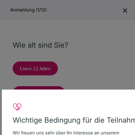
Anmeldung (1/12)
Spenden
Wie alt sind Sie?
Unter 22 Jahre
Spendenkonto
22 Jahre und älter
DKMS Donor Center gGmbH
IBAN
DE16 6407 0085 0013 2308 04
BIC DEUTDESS640
Wichtige Bedingung für die Teilnah
Deutsche Bank AG Reutlingen
Wir freuen uns sehr über Ihr Interesse an unserem