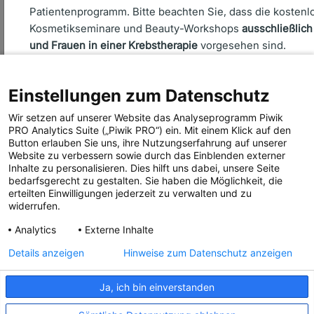
Patientenprogramm. Bitte beachten Sie, dass die kostenl
Kosmetikseminare und Beauty-Workshops
ausschließlic
Über uns
und Frauen in einer Krebstherapie
vorgesehen sind.
Seminare
Aktiv werden
Einstellungen zum Datenschutz
Ehrenamtsbereich
Anmeldung abbrechen
Anmeldung fortsetzen
Aktuelles
Wir setzen auf unserer Website das Analyseprogramm Piwik
PRO Analytics Suite („Piwik PRO“) ein. Mit einem Klick auf den
Presse
Button erlauben Sie uns, ihre Nutzungserfahrung auf unserer
Website zu verbessern sowie durch das Einblenden externer
Inhalte zu personalisieren. Dies hilft uns dabei, unsere Seite
bedarfsgerecht zu gestalten. Sie haben die Möglichkeit, die
erteilten Einwilligungen jederzeit zu verwalten und zu
widerrufen.
Folgen Sie uns!
Analytics
Externe Inhalte
Details anzeigen
Hinweise zum Datenschutz anzeigen
Ja, ich bin einverstanden
IMPRESSUM
COMPLIANCE
DATENSCHUTZ