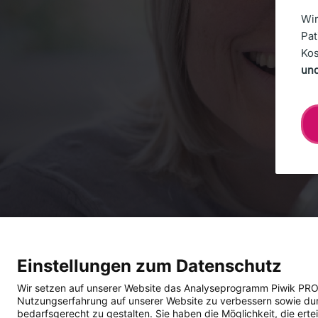
Deutsche Bank AG Reutlingen
Wir
Pat
Ko
IMPRESSUM
COMPLIANCE
DATENSCHUTZ
BARRIEREFR
und
Einstellungen zum Datenschutz
Wir setzen auf unserer Website das Analyseprogramm Piwik PRO An
Nutzungserfahrung auf unserer Website zu verbessern sowie durch
bedarfsgerecht zu gestalten. Sie haben die Möglichkeit, die ertei