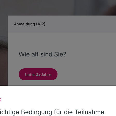
Anmeldung (1/12)
Aktiv werden
Über uns
Spenden
Wie alt sind Sie?
Unter 22 Jahre
eich
22 Jahre und älter
chtige Bedingung für die Teilnahme