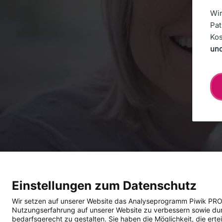
Deutsche Bank AG Reutlingen
Wir
Pat
Ko
IMPRESSUM
COMPLIANCE
DATENSCHUTZ
BARRIEREFR
und
Einstellungen zum Datenschutz
Wir setzen auf unserer Website das Analyseprogramm Piwik PRO An
Nutzungserfahrung auf unserer Website zu verbessern sowie durch
bedarfsgerecht zu gestalten. Sie haben die Möglichkeit, die ertei