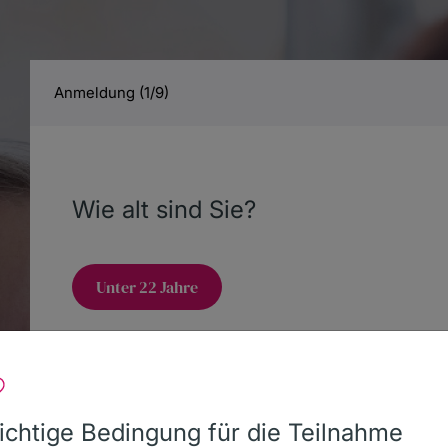
Anmeldung (1/9)
Aktiv werden
Über uns
Spenden
Wie alt sind Sie?
Unter 22 Jahre
eich
22 Jahre und älter
chtige Bedingung für die Teilnahme