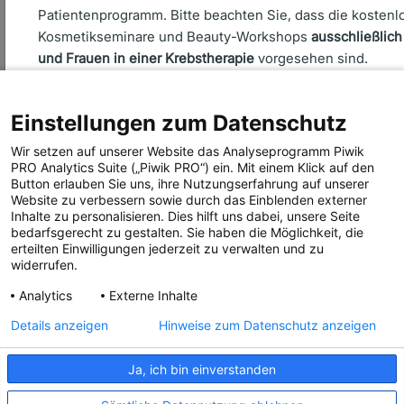
Patientenprogramm. Bitte beachten Sie, dass die kostenl
Kosmetikseminare und Beauty-Workshops
ausschließlic
Über uns
und Frauen in einer Krebstherapie
vorgesehen sind.
Seminare
Aktiv werden
Einstellungen zum Datenschutz
Ehrenamtsbereich
Anmeldung abbrechen
Anmeldung fortsetzen
Aktuelles
Wir setzen auf unserer Website das Analyseprogramm Piwik
PRO Analytics Suite („Piwik PRO“) ein. Mit einem Klick auf den
Presse
Button erlauben Sie uns, ihre Nutzungserfahrung auf unserer
Website zu verbessern sowie durch das Einblenden externer
Inhalte zu personalisieren. Dies hilft uns dabei, unsere Seite
bedarfsgerecht zu gestalten. Sie haben die Möglichkeit, die
erteilten Einwilligungen jederzeit zu verwalten und zu
widerrufen.
Folgen Sie uns!
Analytics
Externe Inhalte
Details anzeigen
Hinweise zum Datenschutz anzeigen
Ja, ich bin einverstanden
IMPRESSUM
COMPLIANCE
DATENSCHUTZ