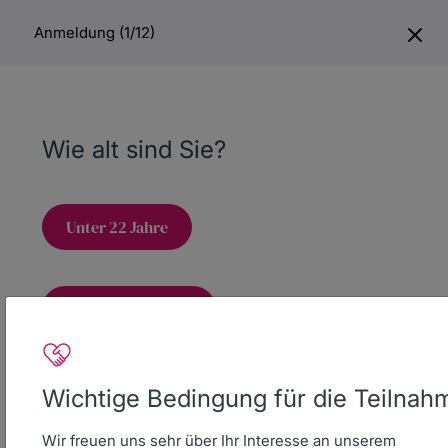
Anmeldung (1/12)
Spenden
Wie alt sind Sie?
Unter 22 Jahre
Spendenkonto
22 Jahre und älter
DKMS Donor Center gGmbH
IBAN
DE16 6407 0085 0013 2308 04
BIC DEUTDESS640
Wichtige Bedingung für die Teilnah
Deutsche Bank AG Reutlingen
Wir freuen uns sehr über Ihr Interesse an unserem