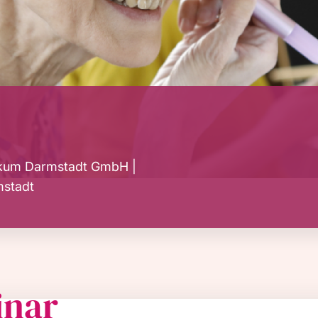
ikum Darmstadt GmbH |
stadt
inar