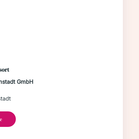
sort
rmstadt GmbH
tadt
e