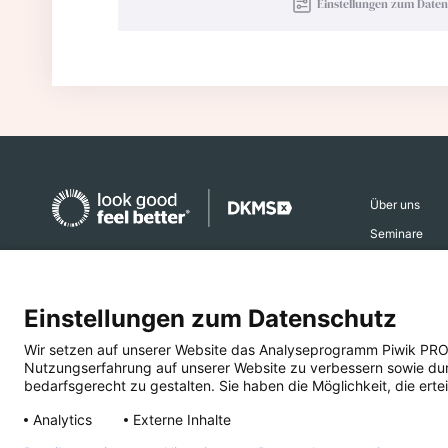
Einstellungen zum Date
Über uns
Seminare
Aktiv werden
Spendenkonto
Ehrenamtsber
Einstellungen zum Datenschutz
DKMS Donor Center gGmbH
Aktuelles
IBAN
DE16 6407 0085 0013 2308 04
Wir setzen auf unserer Website das Analyseprogramm Piwik PRO An
Presse
Nutzungserfahrung auf unserer Website zu verbessern sowie durch
BIC DEUTDESS640
bedarfsgerecht zu gestalten. Sie haben die Möglichkeit, die ertei
Deutsche Bank AG Reutlingen
Analytics
Externe Inhalte