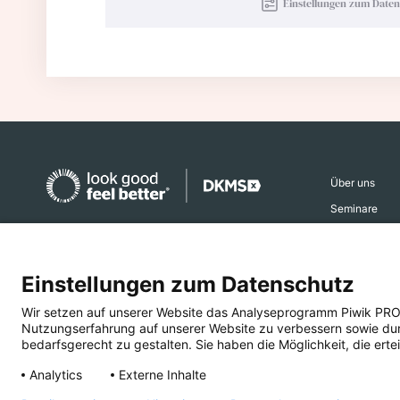
Einstellungen zum Date
Über uns
Seminare
Aktiv werden
Spendenkonto
Ehrenamtsber
Einstellungen zum Datenschutz
DKMS Donor Center gGmbH
Aktuelles
IBAN
DE16 6407 0085 0013 2308 04
Wir setzen auf unserer Website das Analyseprogramm Piwik PRO An
Presse
Nutzungserfahrung auf unserer Website zu verbessern sowie durch
BIC DEUTDESS640
bedarfsgerecht zu gestalten. Sie haben die Möglichkeit, die ertei
Deutsche Bank AG Reutlingen
Analytics
Externe Inhalte