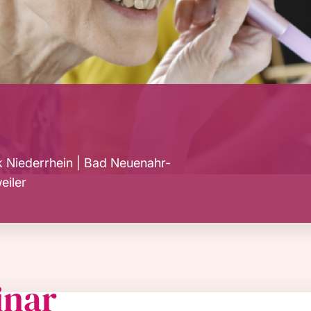
ik Niederrhein | Bad Neuenahr-
eiler
inar