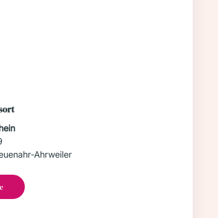
sort
hein
9
uenahr-Ahrweiler
e