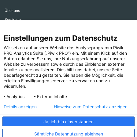
Über uns
Seminare
Aktiv werden
Einstellungen zum Datenschutz
Ehrenamtsbereich
Aktuelles
Wir setzen auf unserer Website das Analyseprogramm Piwik
PRO Analytics Suite („Piwik PRO“) ein. Mit einem Klick auf den
Presse
Button erlauben Sie uns, ihre Nutzungserfahrung auf unserer
Website zu verbessern sowie durch das Einblenden externer
Inhalte zu personalisieren. Dies hilft uns dabei, unsere Seite
bedarfsgerecht zu gestalten. Sie haben die Möglichkeit, die
erteilten Einwilligungen jederzeit zu verwalten und zu
widerrufen.
Folgen Sie uns!
Analytics
Externe Inhalte
Details anzeigen
Hinweise zum Datenschutz anzeigen
Ja, ich bin einverstanden
IMPRESSUM
COMPLIANCE
DATENSCHUTZ
Sämtliche Datennutzung ablehnen