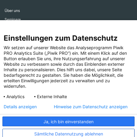
Über uns
Seminare
Aktiv werden
Einstellungen zum Datenschutz
Ehrenamtsbereich
Aktuelles
Wir setzen auf unserer Website das Analyseprogramm Piwik
PRO Analytics Suite („Piwik PRO“) ein. Mit einem Klick auf den
Presse
Button erlauben Sie uns, ihre Nutzungserfahrung auf unserer
Website zu verbessern sowie durch das Einblenden externer
Inhalte zu personalisieren. Dies hilft uns dabei, unsere Seite
bedarfsgerecht zu gestalten. Sie haben die Möglichkeit, die
erteilten Einwilligungen jederzeit zu verwalten und zu
widerrufen.
Folgen Sie uns!
Analytics
Externe Inhalte
Details anzeigen
Hinweise zum Datenschutz anzeigen
Ja, ich bin einverstanden
IMPRESSUM
COMPLIANCE
DATENSCHUTZ
Sämtliche Datennutzung ablehnen