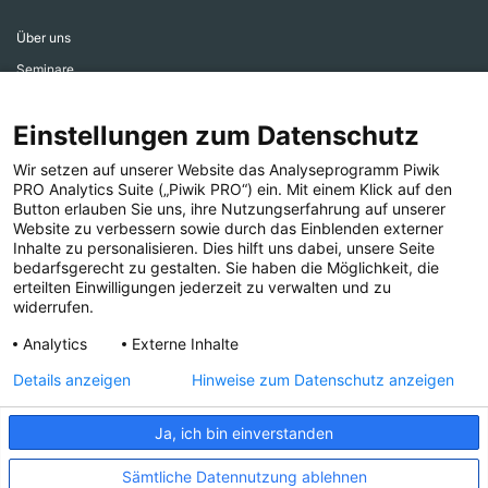
Über uns
Seminare
Aktiv werden
Einstellungen zum Datenschutz
Ehrenamtsbereich
Aktuelles
Wir setzen auf unserer Website das Analyseprogramm Piwik
PRO Analytics Suite („Piwik PRO“) ein. Mit einem Klick auf den
Presse
Button erlauben Sie uns, ihre Nutzungserfahrung auf unserer
Website zu verbessern sowie durch das Einblenden externer
Inhalte zu personalisieren. Dies hilft uns dabei, unsere Seite
bedarfsgerecht zu gestalten. Sie haben die Möglichkeit, die
erteilten Einwilligungen jederzeit zu verwalten und zu
widerrufen.
Folgen Sie uns!
Analytics
Externe Inhalte
Details anzeigen
Hinweise zum Datenschutz anzeigen
Ja, ich bin einverstanden
IMPRESSUM
COMPLIANCE
DATENSCHUTZ
Sämtliche Datennutzung ablehnen