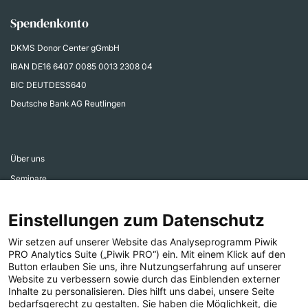
Spendenkonto
DKMS Donor Center gGmbH
IBAN
DE16 6407 0085 0013 2308 04
BIC DEUTDESS640
Deutsche Bank AG Reutlingen
Über uns
Seminare
Aktiv werden
Einstellungen zum Datenschutz
Ehrenamtsbereich
Aktuelles
Wir setzen auf unserer Website das Analyseprogramm Piwik
PRO Analytics Suite („Piwik PRO“) ein. Mit einem Klick auf den
Presse
Button erlauben Sie uns, ihre Nutzungserfahrung auf unserer
Website zu verbessern sowie durch das Einblenden externer
Inhalte zu personalisieren. Dies hilft uns dabei, unsere Seite
bedarfsgerecht zu gestalten. Sie haben die Möglichkeit, die