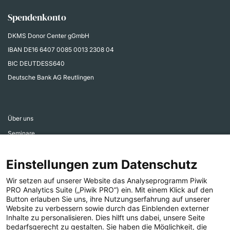
Spendenkonto
DKMS Donor Center gGmbH
IBAN
DE16 6407 0085 0013 2308 04
BIC DEUTDESS640
Deutsche Bank AG Reutlingen
Über uns
Seminare
Aktiv werden
Einstellungen zum Datenschutz
Ehrenamtsbereich
Aktuelles
Wir setzen auf unserer Website das Analyseprogramm Piwik
PRO Analytics Suite („Piwik PRO“) ein. Mit einem Klick auf den
Presse
Button erlauben Sie uns, ihre Nutzungserfahrung auf unserer
Website zu verbessern sowie durch das Einblenden externer
Inhalte zu personalisieren. Dies hilft uns dabei, unsere Seite
bedarfsgerecht zu gestalten. Sie haben die Möglichkeit, die